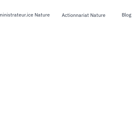
inistrateur.ice Nature
Blog
Actionnariat Nature
strateur.ice Nature
Blog
Actionnariat Nature
NOUS SOUTENIR