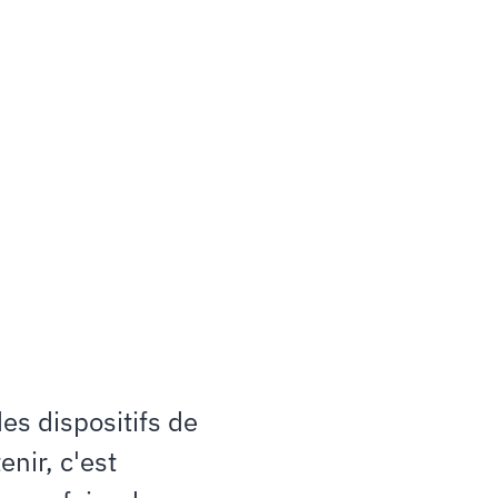
Nature
et
aux
générations
futures
au
c
ctivités,
en
faisant
entrer
le
vivant
au
capit
tion
et
au
sein
des
principaux
organes
d
nance
pas
uniquement
des
actions
ponctuel
nt
au
plus
haut
niveau
de
décision,
des
vivant
capables
d’
orienter
durablement
investissements
et
les
modèles
économiques.
es dispositifs de
nir, c'est