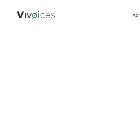
Adm
Admini