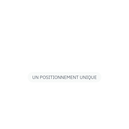
UN POSITIONNEMENT UNIQUE
par
une
mission
systémique
:
transforme
la
structure
de
propriété
des
organisations
durablement
la
voix
du
vivant.
écène,
vous
soutenez
une
démarche
qui