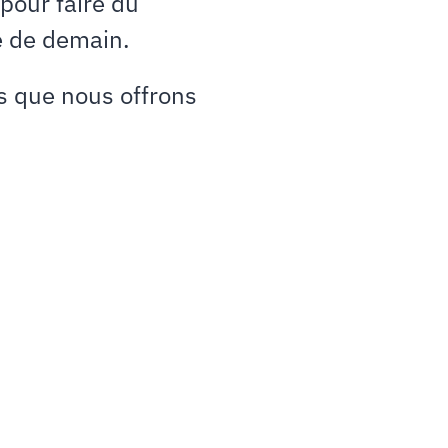
pour faire du
e de demain.
s que nous offrons
1. Soyez iden
Votre soutien place votre pr
transformation essentielle.
incarnez la vision stratégiqu
écologiques et sociaux, affi
influence. Renforcez l’attrac