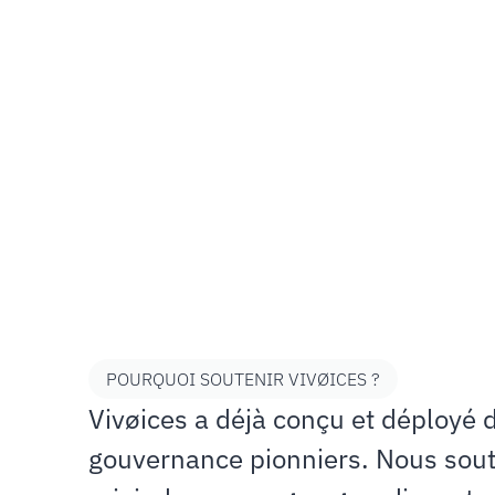
institutionnelle
à
la
associations
et
colle
d’administra
Votre
soutien
ne
fi
agir,
en
installa
représentation
du
POURQUOI SOUTENIR VIVØICES ?
Vivøices a déjà conçu et déployé d
gouvernance pionniers. Nous soute