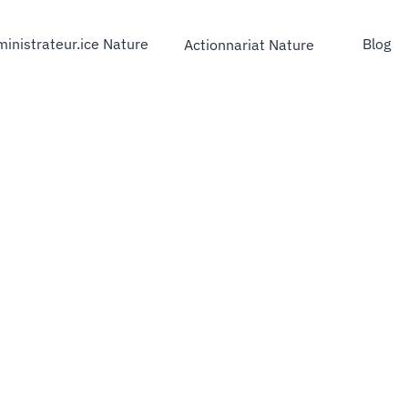
inistrateur.ice Nature
Blog
Actionnariat Nature
strateur.ice Nature
Blog
Actionnariat Nature
BLOG