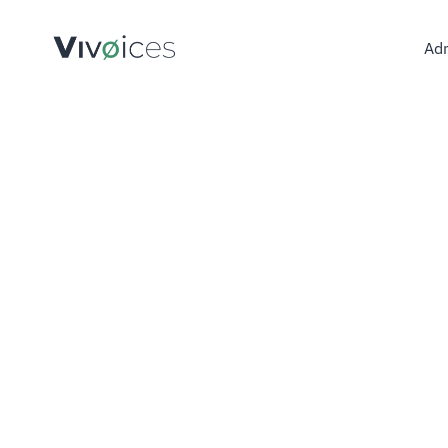
Adm
Admini