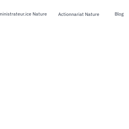
inistrateur.ice Nature
Blog
Actionnariat Nature
strateur.ice Nature
Blog
Actionnariat Nature