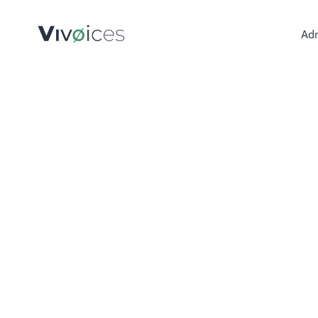
Adm
Admini