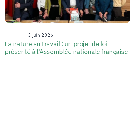
Strategy
3 juin 2026
La nature au travail : un projet de loi 
présenté à l'Assemblée nationale française 
Vivøices, Fonds de dotation d’intérêt général, 
indépendant et non partisan, porte la voix de 
la Nature et des Générations Futures au cœur 
des processus décisionnels des organisations.
Vivøices is a public interest organisation 
promoting the representation of living beings 
in organisational governance in order to 