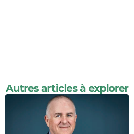
Autres articles à explorer
Photo credits: Mélanie CHAIGNEAU – MAIF.