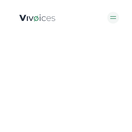
Administrateur.ice Nature
Actionnariat Nature
Blog
À propos
Soutenir Vivoices
English