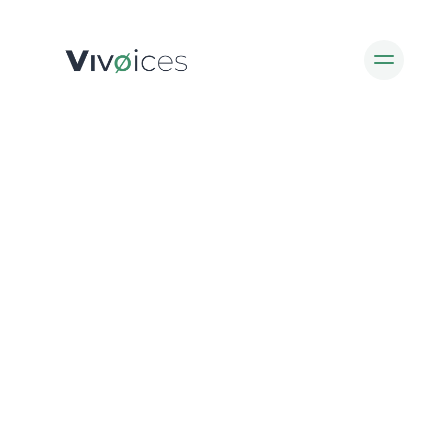
Administrateur.ice Nature
Actionnariat Nature
Blog
À propos
Soutenir Vivoices
English